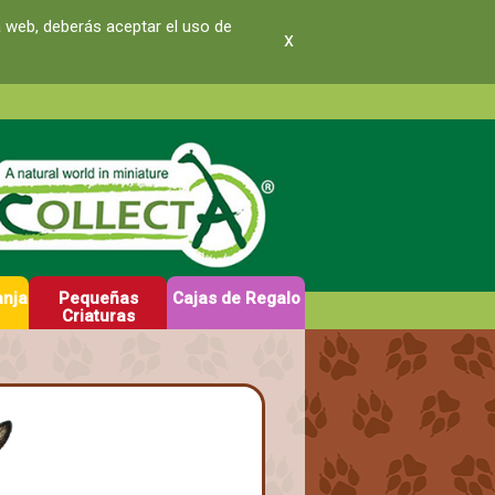
a web, deberás aceptar el uso de
x
anja
Pequeñas
Cajas de Regalo
Criaturas