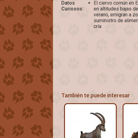
Datos
El ciervo común en 
Curiosos:
en altitudes bajas 
verano, emigran a z
suministro de alime
cría
También te puede interesar