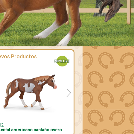
evos Productos
80051
icano castaño overo
Semental Lipizzano gris tordo