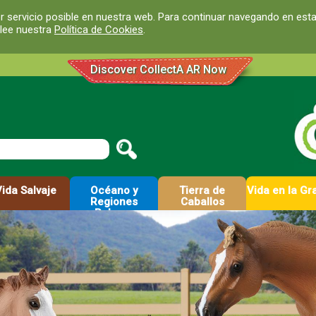
r servicio posible en nuestra web. Para continuar navegando en est
 lee nuestra
Política de Cookies
.
Discover CollectA AR Now
Vida Salvaje
Océano y
Tierra de
Vida en la Gr
Regiones
Caballos
Polares