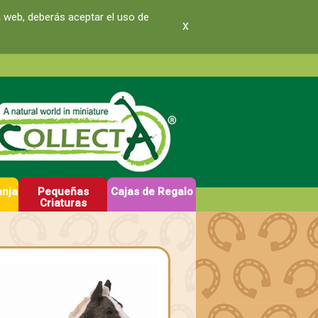
a web, deberás aceptar el uso de
x
anja
Pequeñas
Cajas de Regalo
Criaturas