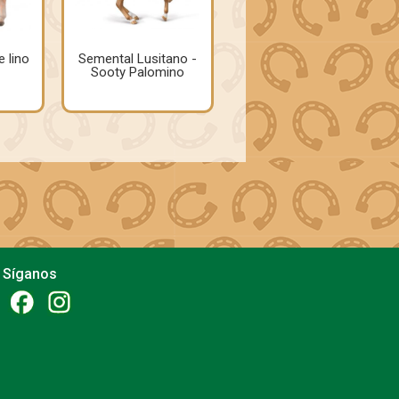
e lino
Semental Lusitano -
Sooty Palomino
Síganos