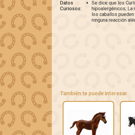
Datos
Se dice que los Curl
Curiosos:
hipoalergénicos; La 
los caballos pueden 
ninguna reacción alér
También te puede interesar