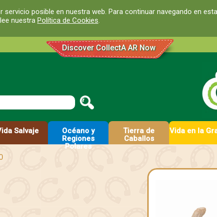
r servicio posible en nuestra web. Para continuar navegando en est
 lee nuestra
Política de Cookies
.
Discover CollectA AR Now
Vida Salvaje
Océano y
Tierra de
Vida en la Gr
Regiones
Caballos
Polares
0