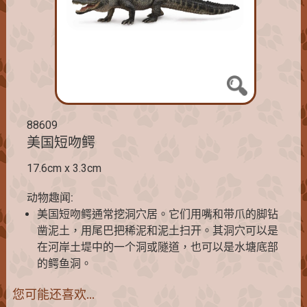
88609
美国短吻鳄
17.6cm x 3.3cm
动物趣闻:
美国短吻鳄通常挖洞穴居。它们用嘴和带爪的脚钻
凿泥土，用尾巴把稀泥和泥土扫开。其洞穴可以是
在河岸土堤中的一个洞或隧道，也可以是水塘底部
的鳄鱼洞。
您可能还喜欢…