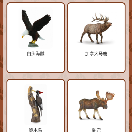
白头海雕
加拿大马鹿
啄木鸟
驼鹿