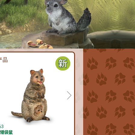
产品
63
尾矮袋鼠