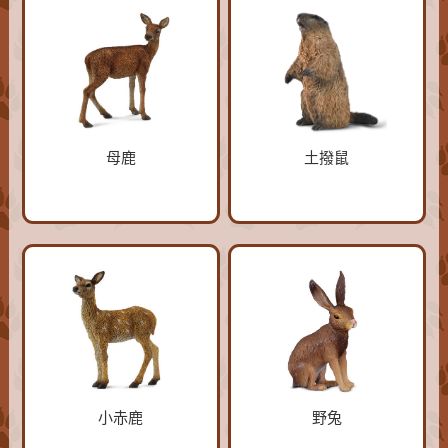
母鹿
土撥鼠
小赤鹿
野兔