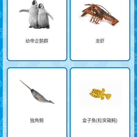
幼帝企鹅群
龙虾
独角鲸
盒子魚(粒突箱魨)