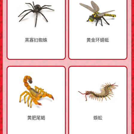
黑寡妇蜘蛛
黄金环蜻蜓
黄肥尾蝎
蜈蚣