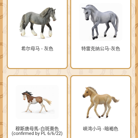
希尔母马 - 灰色
特雷克纳公马-灰色
穆斯唐母馬-白斑棗色
峡湾小马 -暗褐色
(confirmed by PL 6/6/22)