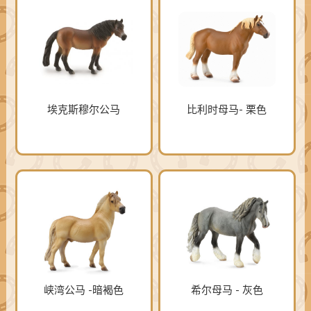
埃克斯穆尔公马
比利时母马- 栗色
峡湾公马 -暗褐色
希尔母马 - 灰色