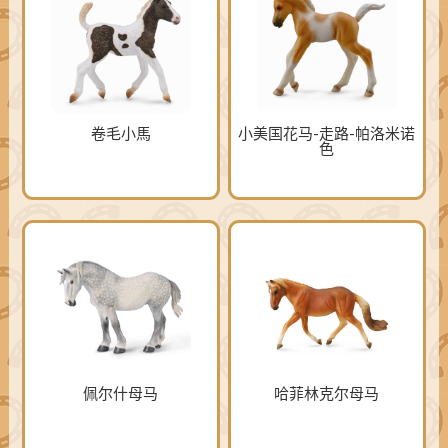
卷毛小馬
小美国花马-走路-帕洛米诺
色
佩尔什母马
哈菲林克尔母马