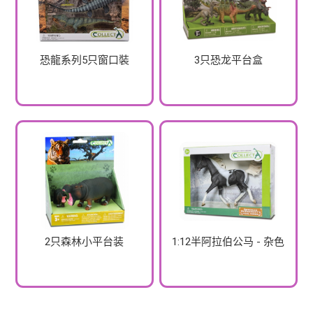
恐龍系列5只窗口裝
3只恐龙平台盒
2只森林小平台装
1:12半阿拉伯公马 - 杂色