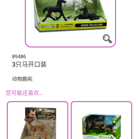
89486
3只马开口装
动物趣闻:
您可能还喜欢…