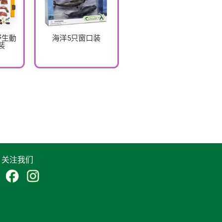
你野生動
海洋5只窗口装
裝
关注我们