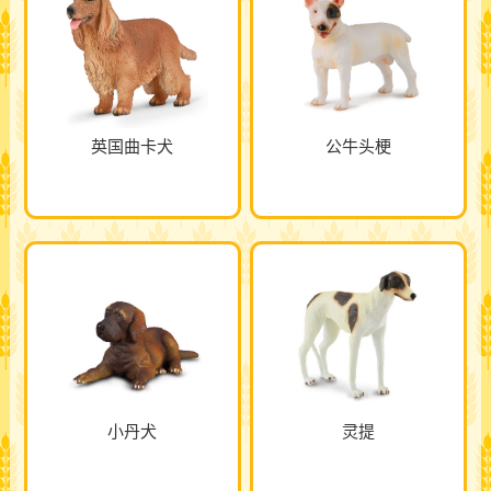
英国曲卡犬
公牛头梗
小丹犬
灵提