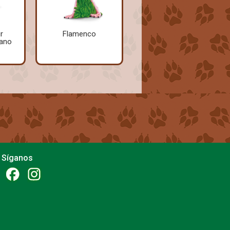
r
Flamenco
ano
Síganos