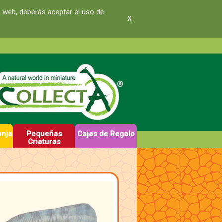
a web, deberás aceptar el uso de
x
anja
Pequeñas
Cajas de Regalo
Criaturas