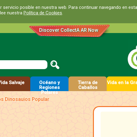
r servicio posible en nuestra web. Para continuar navegando en est
 lee nuestra
Política de Cookies
.
Discover CollectA AR Now
Vida Salvaje
Océano y
Tierra de
Vida en la Gr
Regiones
Caballos
Polares
los Dinosauios Popular