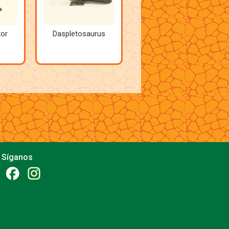
tor
Daspletosaurus
Síganos