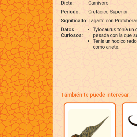
Dieta:
Carnívoro
Período:
Cretácico Superior
Significado:
Lagarto con Protubera
Datos
Tylosaurus tenía un 
Curiosos:
pesada con la que s
Tenía un hocico red
como ariete.
También te puede interesar