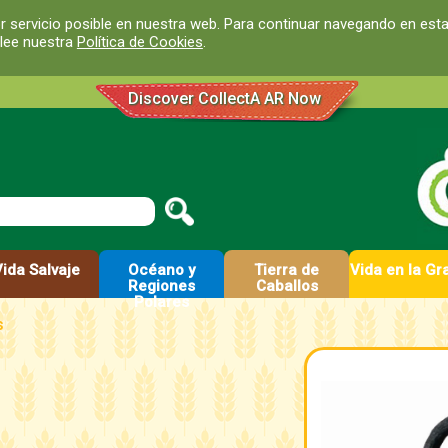
r servicio posible en nuestra web. Para continuar navegando en est
 lee nuestra
Política de Cookies
.
Discover CollectA AR Now
Vida Salvaje
Océano y
Tierra de
Vida en la Gr
Regiones
Caballos
Polares
s