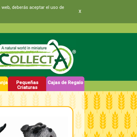
a web, deberás aceptar el uso de
x
anja
Pequeñas
Cajas de Regalo
Criaturas